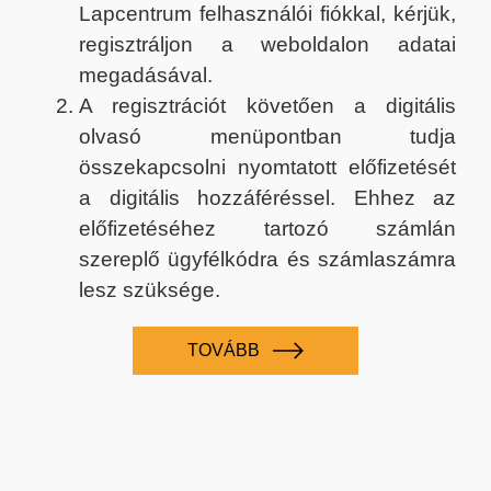
Lapcentrum felhasználói fiókkal, kérjük,
regisztráljon a weboldalon adatai
megadásával.
A regisztrációt követően a digitális
olvasó menüpontban tudja
összekapcsolni nyomtatott előfizetését
a digitális hozzáféréssel. Ehhez az
előfizetéséhez tartozó számlán
szereplő ügyfélkódra és számlaszámra
lesz szüksége.
TOVÁBB