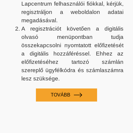
Lapcentrum felhasználói fiókkal, kérjük,
regisztráljon a weboldalon adatai
megadásával.
A regisztrációt követően a digitális
olvasó menüpontban tudja
összekapcsolni nyomtatott előfizetését
a digitális hozzáféréssel. Ehhez az
előfizetéséhez tartozó számlán
szereplő ügyfélkódra és számlaszámra
lesz szüksége.
TOVÁBB