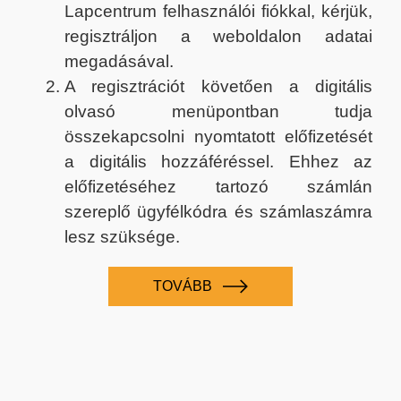
Lapcentrum felhasználói fiókkal, kérjük,
regisztráljon a weboldalon adatai
megadásával.
A regisztrációt követően a digitális
olvasó menüpontban tudja
összekapcsolni nyomtatott előfizetését
a digitális hozzáféréssel. Ehhez az
előfizetéséhez tartozó számlán
szereplő ügyfélkódra és számlaszámra
lesz szüksége.
TOVÁBB