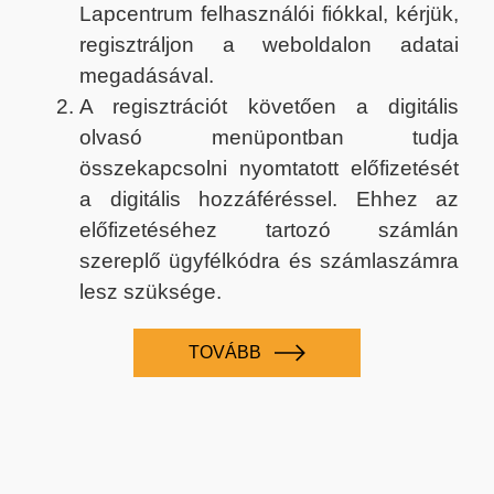
Lapcentrum felhasználói fiókkal, kérjük,
regisztráljon a weboldalon adatai
megadásával.
A regisztrációt követően a digitális
olvasó menüpontban tudja
összekapcsolni nyomtatott előfizetését
a digitális hozzáféréssel. Ehhez az
előfizetéséhez tartozó számlán
szereplő ügyfélkódra és számlaszámra
lesz szüksége.
TOVÁBB