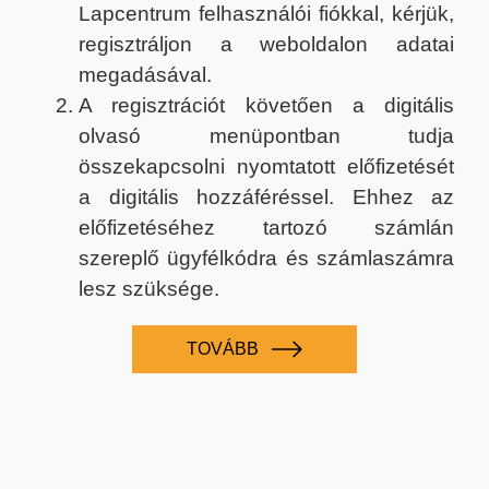
Lapcentrum felhasználói fiókkal, kérjük,
regisztráljon a weboldalon adatai
megadásával.
A regisztrációt követően a digitális
olvasó menüpontban tudja
összekapcsolni nyomtatott előfizetését
a digitális hozzáféréssel. Ehhez az
előfizetéséhez tartozó számlán
szereplő ügyfélkódra és számlaszámra
lesz szüksége.
TOVÁBB