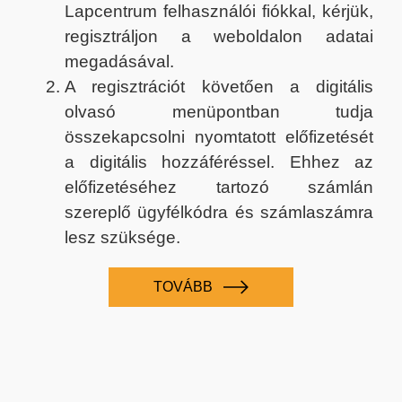
Lapcentrum felhasználói fiókkal, kérjük,
regisztráljon a weboldalon adatai
megadásával.
A regisztrációt követően a digitális
olvasó menüpontban tudja
összekapcsolni nyomtatott előfizetését
a digitális hozzáféréssel. Ehhez az
előfizetéséhez tartozó számlán
szereplő ügyfélkódra és számlaszámra
lesz szüksége.
TOVÁBB