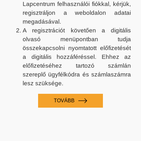
Lapcentrum felhasználói fiókkal, kérjük,
regisztráljon a weboldalon adatai
megadásával.
A regisztrációt követően a digitális
olvasó menüpontban tudja
összekapcsolni nyomtatott előfizetését
a digitális hozzáféréssel. Ehhez az
előfizetéséhez tartozó számlán
szereplő ügyfélkódra és számlaszámra
lesz szüksége.
TOVÁBB