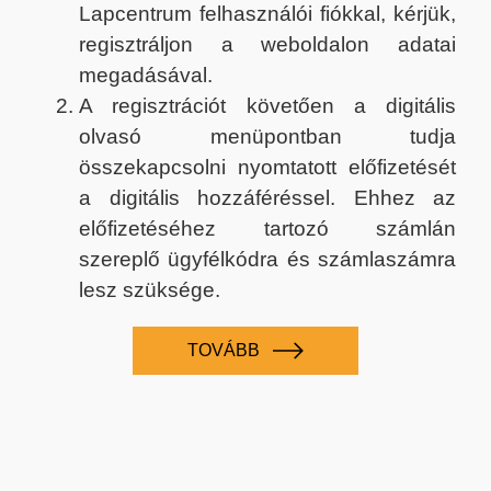
Lapcentrum felhasználói fiókkal, kérjük,
regisztráljon a weboldalon adatai
megadásával.
A regisztrációt követően a digitális
olvasó menüpontban tudja
összekapcsolni nyomtatott előfizetését
a digitális hozzáféréssel. Ehhez az
előfizetéséhez tartozó számlán
szereplő ügyfélkódra és számlaszámra
lesz szüksége.
TOVÁBB