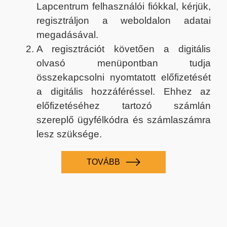
Lapcentrum felhasználói fiókkal, kérjük,
regisztráljon a weboldalon adatai
megadásával.
A regisztrációt követően a digitális
olvasó menüpontban tudja
összekapcsolni nyomtatott előfizetését
a digitális hozzáféréssel. Ehhez az
előfizetéséhez tartozó számlán
szereplő ügyfélkódra és számlaszámra
lesz szüksége.
TOVÁBB