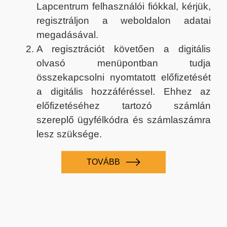
Lapcentrum felhasználói fiókkal, kérjük,
regisztráljon a weboldalon adatai
megadásával.
A regisztrációt követően a digitális
olvasó menüpontban tudja
összekapcsolni nyomtatott előfizetését
a digitális hozzáféréssel. Ehhez az
előfizetéséhez tartozó számlán
szereplő ügyfélkódra és számlaszámra
lesz szüksége.
TOVÁBB