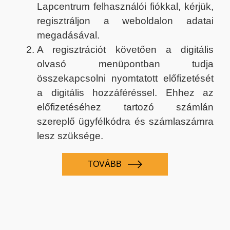
Lapcentrum felhasználói fiókkal, kérjük,
regisztráljon a weboldalon adatai
megadásával.
A regisztrációt követően a digitális
olvasó menüpontban tudja
összekapcsolni nyomtatott előfizetését
a digitális hozzáféréssel. Ehhez az
előfizetéséhez tartozó számlán
szereplő ügyfélkódra és számlaszámra
lesz szüksége.
TOVÁBB