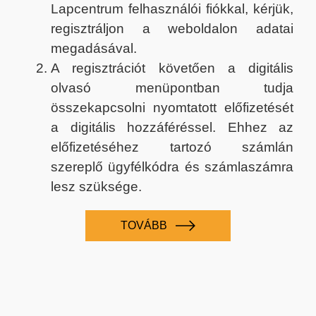
Lapcentrum felhasználói fiókkal, kérjük,
regisztráljon a weboldalon adatai
megadásával.
A regisztrációt követően a digitális
olvasó menüpontban tudja
összekapcsolni nyomtatott előfizetését
a digitális hozzáféréssel. Ehhez az
előfizetéséhez tartozó számlán
szereplő ügyfélkódra és számlaszámra
lesz szüksége.
TOVÁBB