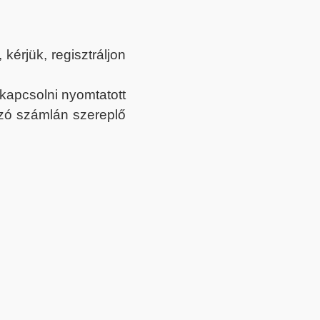
érjük, regisztráljon
ekapcsolni nyomtatott
tozó számlán szereplő