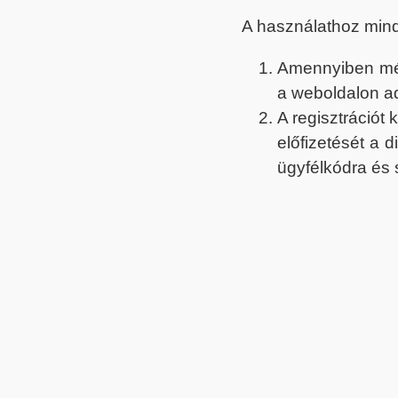
A használathoz min
Amennyiben még 
a weboldalon a
A regisztrációt
előfizetését a 
ügyfélkódra és