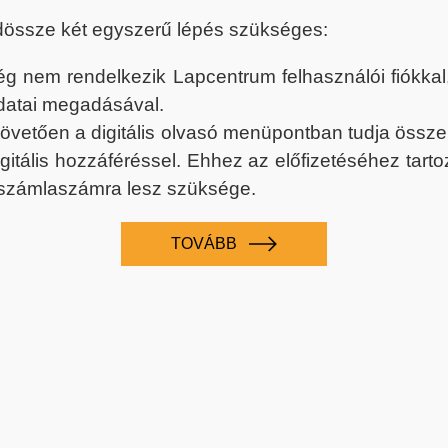
dössze két egyszerű lépés szükséges:
nem rendelkezik Lapcentrum felhasználói fiókkal, k
datai megadásával.
 követően a digitális olvasó menüpontban tudja össz
digitális hozzáféréssel. Ehhez az előfizetéséhez tar
 számlaszámra lesz szüksége.
TOVÁBB