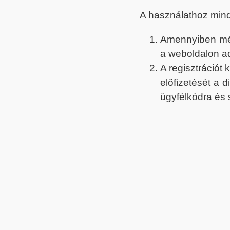
A használathoz min
Amennyiben még 
a weboldalon a
A regisztrációt
előfizetését a 
ügyfélkódra és