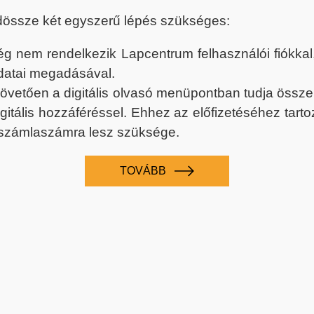
dössze két egyszerű lépés szükséges:
nem rendelkezik Lapcentrum felhasználói fiókkal, k
datai megadásával.
 követően a digitális olvasó menüpontban tudja össz
digitális hozzáféréssel. Ehhez az előfizetéséhez tar
 számlaszámra lesz szüksége.
TOVÁBB