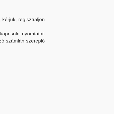
érjük, regisztráljon
ekapcsolni nyomtatott
tozó számlán szereplő