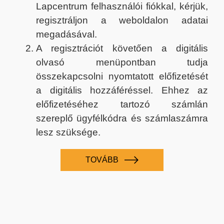
Lapcentrum felhasználói fiókkal, kérjük,
regisztráljon a weboldalon adatai
megadásával.
A regisztrációt követően a digitális
olvasó menüpontban tudja
összekapcsolni nyomtatott előfizetését
a digitális hozzáféréssel. Ehhez az
előfizetéséhez tartozó számlán
szereplő ügyfélkódra és számlaszámra
lesz szüksége.
TOVÁBB