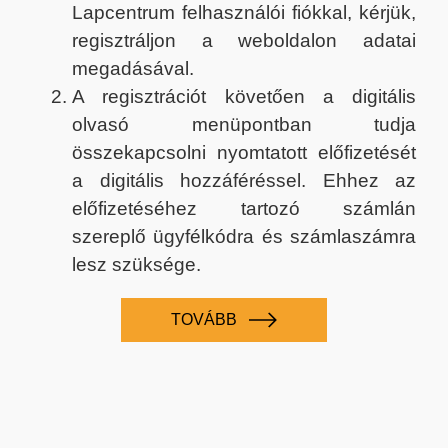
Lapcentrum felhasználói fiókkal, kérjük,
regisztráljon a weboldalon adatai
megadásával.
A regisztrációt követően a digitális
olvasó menüpontban tudja
összekapcsolni nyomtatott előfizetését
a digitális hozzáféréssel. Ehhez az
előfizetéséhez tartozó számlán
szereplő ügyfélkódra és számlaszámra
lesz szüksége.
TOVÁBB