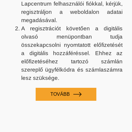
Lapcentrum felhasználói fiókkal, kérjük,
regisztráljon a weboldalon adatai
megadásával.
A regisztrációt követően a digitális
olvasó menüpontban tudja
összekapcsolni nyomtatott előfizetését
a digitális hozzáféréssel. Ehhez az
előfizetéséhez tartozó számlán
szereplő ügyfélkódra és számlaszámra
lesz szüksége.
TOVÁBB