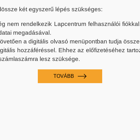
dössze két egyszerű lépés szükséges:
nem rendelkezik Lapcentrum felhasználói fiókkal, k
datai megadásával.
 követően a digitális olvasó menüpontban tudja össz
digitális hozzáféréssel. Ehhez az előfizetéséhez tar
 számlaszámra lesz szüksége.
TOVÁBB