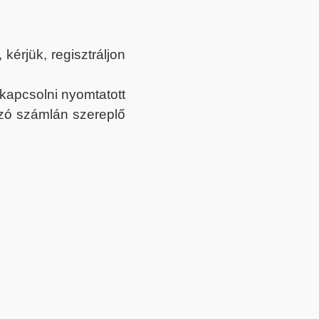
érjük, regisztráljon
ekapcsolni nyomtatott
tozó számlán szereplő