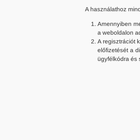
A használathoz min
Amennyiben még 
a weboldalon a
A regisztrációt
előfizetését a 
ügyfélkódra és