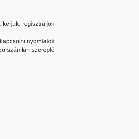
érjük, regisztráljon
ekapcsolni nyomtatott
tozó számlán szereplő