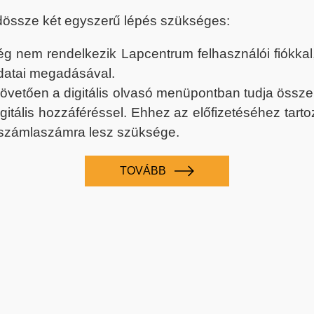
dössze két egyszerű lépés szükséges:
nem rendelkezik Lapcentrum felhasználói fiókkal, k
datai megadásával.
 követően a digitális olvasó menüpontban tudja össz
digitális hozzáféréssel. Ehhez az előfizetéséhez tar
 számlaszámra lesz szüksége.
TOVÁBB