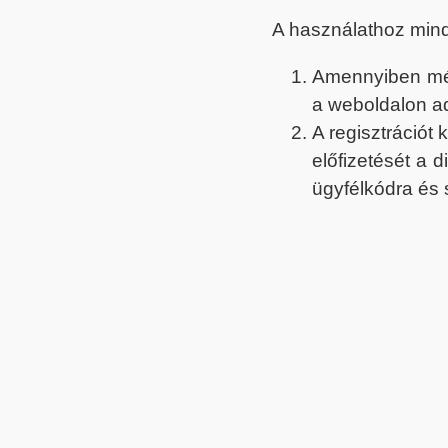
A használathoz min
Amennyiben még 
a weboldalon a
A regisztrációt
előfizetését a 
ügyfélkódra és