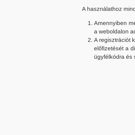
A használathoz min
Amennyiben még 
a weboldalon a
A regisztrációt
előfizetését a 
ügyfélkódra és