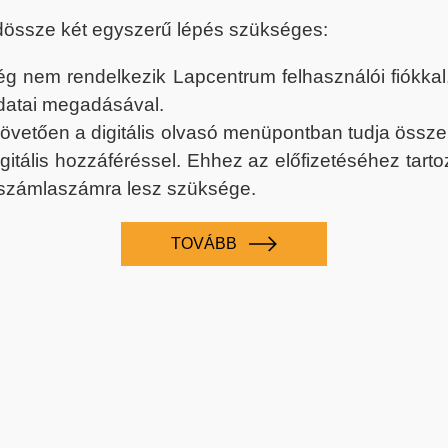
dössze két egyszerű lépés szükséges:
nem rendelkezik Lapcentrum felhasználói fiókkal, k
datai megadásával.
 követően a digitális olvasó menüpontban tudja össz
digitális hozzáféréssel. Ehhez az előfizetéséhez tar
 számlaszámra lesz szüksége.
TOVÁBB