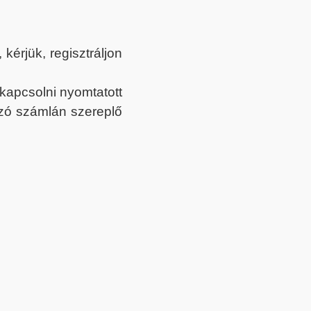
érjük, regisztráljon
ekapcsolni nyomtatott
tozó számlán szereplő