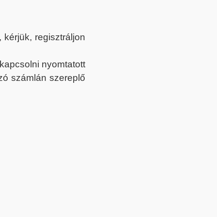
érjük, regisztráljon
ekapcsolni nyomtatott
tozó számlán szereplő