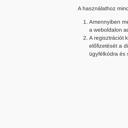
A használathoz min
Amennyiben még 
a weboldalon a
A regisztrációt
előfizetését a 
ügyfélkódra és