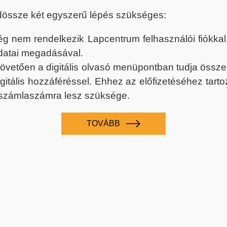
dössze két egyszerű lépés szükséges:
nem rendelkezik Lapcentrum felhasználói fiókkal, k
datai megadásával.
 követően a digitális olvasó menüpontban tudja össz
digitális hozzáféréssel. Ehhez az előfizetéséhez tar
 számlaszámra lesz szüksége.
TOVÁBB