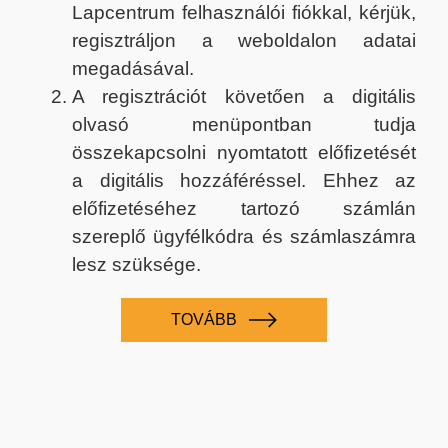
Lapcentrum felhasználói fiókkal, kérjük,
regisztráljon a weboldalon adatai
megadásával.
A regisztrációt követően a digitális
olvasó menüpontban tudja
összekapcsolni nyomtatott előfizetését
a digitális hozzáféréssel. Ehhez az
előfizetéséhez tartozó számlán
szereplő ügyfélkódra és számlaszámra
lesz szüksége.
TOVÁBB