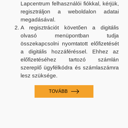
Lapcentrum felhasználói fiókkal, kérjük,
regisztráljon a weboldalon adatai
megadásával.
A regisztrációt követően a digitális
olvasó menüpontban tudja
összekapcsolni nyomtatott előfizetését
a digitális hozzáféréssel. Ehhez az
előfizetéséhez tartozó számlán
szereplő ügyfélkódra és számlaszámra
lesz szüksége.
TOVÁBB