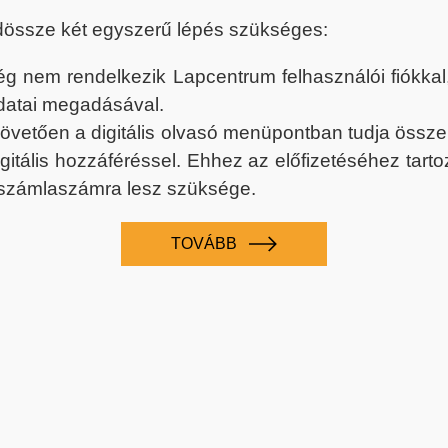
dössze két egyszerű lépés szükséges:
nem rendelkezik Lapcentrum felhasználói fiókkal, k
datai megadásával.
 követően a digitális olvasó menüpontban tudja össz
digitális hozzáféréssel. Ehhez az előfizetéséhez tar
 számlaszámra lesz szüksége.
TOVÁBB