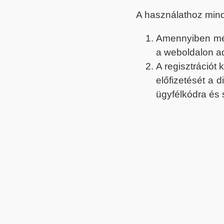
A használathoz min
Amennyiben még 
a weboldalon a
A regisztrációt
előfizetését a 
ügyfélkódra és