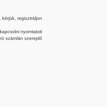
érjük, regisztráljon
ekapcsolni nyomtatott
tozó számlán szereplő