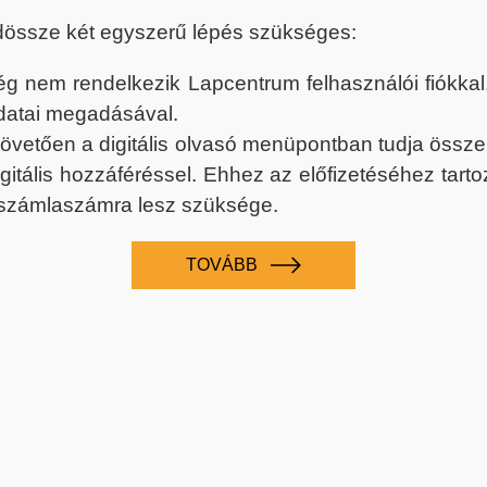
dössze két egyszerű lépés szükséges:
nem rendelkezik Lapcentrum felhasználói fiókkal, k
datai megadásával.
 követően a digitális olvasó menüpontban tudja össz
digitális hozzáféréssel. Ehhez az előfizetéséhez tar
 számlaszámra lesz szüksége.
TOVÁBB