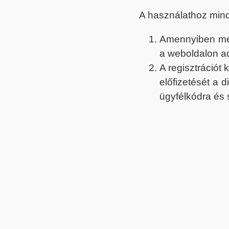
A használathoz min
Amennyiben még 
a weboldalon a
A regisztrációt
előfizetését a 
ügyfélkódra és