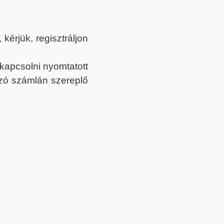
érjük, regisztráljon
ekapcsolni nyomtatott
tozó számlán szereplő