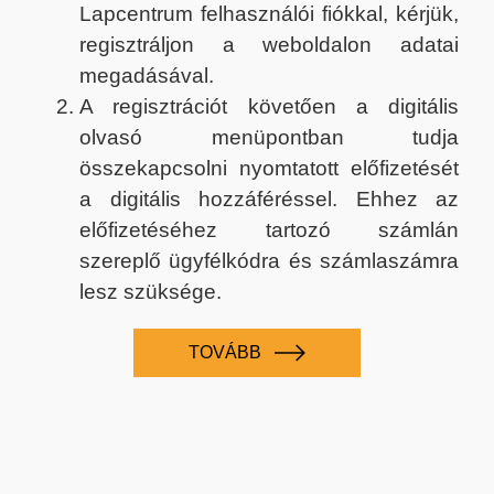
Lapcentrum felhasználói fiókkal, kérjük,
regisztráljon a weboldalon adatai
megadásával.
A regisztrációt követően a digitális
olvasó menüpontban tudja
összekapcsolni nyomtatott előfizetését
a digitális hozzáféréssel. Ehhez az
előfizetéséhez tartozó számlán
szereplő ügyfélkódra és számlaszámra
lesz szüksége.
TOVÁBB