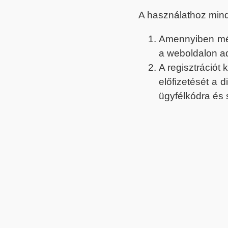
A használathoz min
Amennyiben még 
a weboldalon a
A regisztrációt
előfizetését a 
ügyfélkódra és