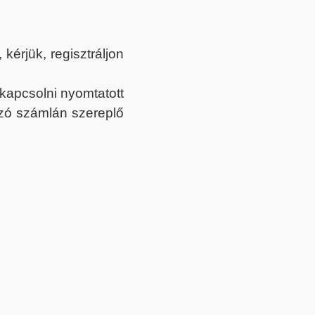
érjük, regisztráljon
ekapcsolni nyomtatott
tozó számlán szereplő