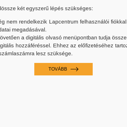
dössze két egyszerű lépés szükséges:
nem rendelkezik Lapcentrum felhasználói fiókkal, k
datai megadásával.
 követően a digitális olvasó menüpontban tudja össz
digitális hozzáféréssel. Ehhez az előfizetéséhez tar
 számlaszámra lesz szüksége.
TOVÁBB