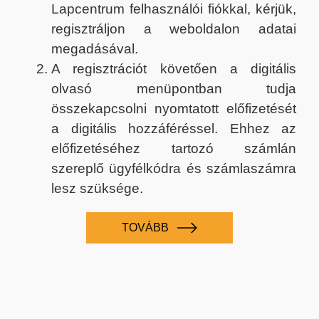
Lapcentrum felhasználói fiókkal, kérjük,
regisztráljon a weboldalon adatai
megadásával.
A regisztrációt követően a digitális
olvasó menüpontban tudja
összekapcsolni nyomtatott előfizetését
a digitális hozzáféréssel. Ehhez az
előfizetéséhez tartozó számlán
szereplő ügyfélkódra és számlaszámra
lesz szüksége.
TOVÁBB