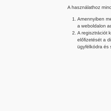
A használathoz min
Amennyiben még 
a weboldalon a
A regisztrációt
előfizetését a 
ügyfélkódra és