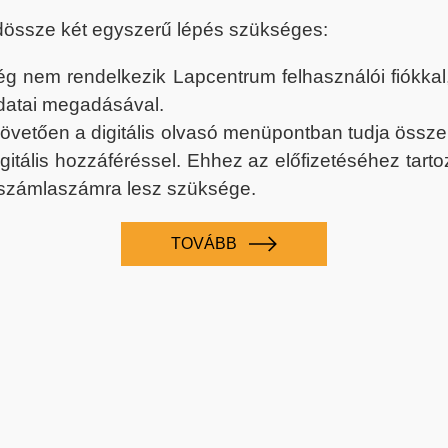
dössze két egyszerű lépés szükséges:
nem rendelkezik Lapcentrum felhasználói fiókkal, k
datai megadásával.
 követően a digitális olvasó menüpontban tudja össz
digitális hozzáféréssel. Ehhez az előfizetéséhez tar
 számlaszámra lesz szüksége.
TOVÁBB