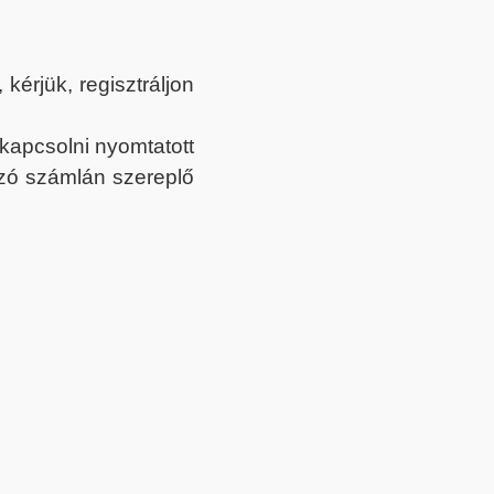
érjük, regisztráljon
ekapcsolni nyomtatott
tozó számlán szereplő