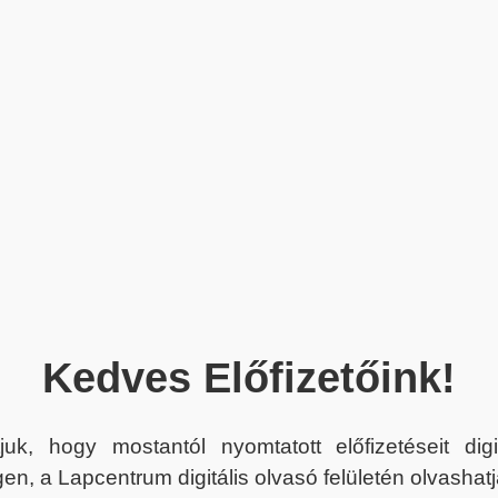
Kedves Előfizetőink!
juk, hogy mostantól nyomtatott előfizetéseit dig
en, a Lapcentrum digitális olvasó felületén olvashatj