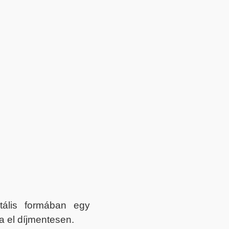
itális formában egy
a el díjmentesen.