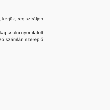
érjük, regisztráljon
ekapcsolni nyomtatott
tozó számlán szereplő