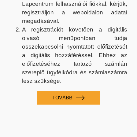
Lapcentrum felhasználói fiókkal, kérjük,
regisztráljon a weboldalon adatai
megadásával.
A regisztrációt követően a digitális
olvasó menüpontban tudja
összekapcsolni nyomtatott előfizetését
a digitális hozzáféréssel. Ehhez az
előfizetéséhez tartozó számlán
szereplő ügyfélkódra és számlaszámra
lesz szüksége.
TOVÁBB