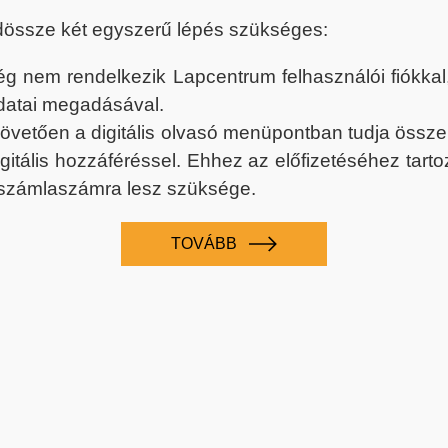
dössze két egyszerű lépés szükséges:
nem rendelkezik Lapcentrum felhasználói fiókkal, k
datai megadásával.
 követően a digitális olvasó menüpontban tudja össz
digitális hozzáféréssel. Ehhez az előfizetéséhez tar
 számlaszámra lesz szüksége.
TOVÁBB