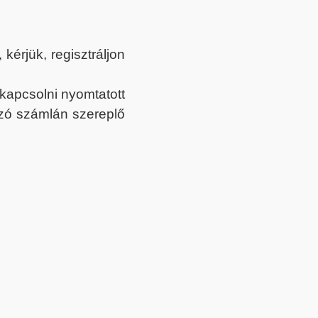
érjük, regisztráljon
ekapcsolni nyomtatott
tozó számlán szereplő