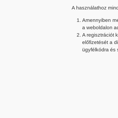
A használathoz min
Amennyiben még 
a weboldalon a
A regisztrációt
előfizetését a 
ügyfélkódra és