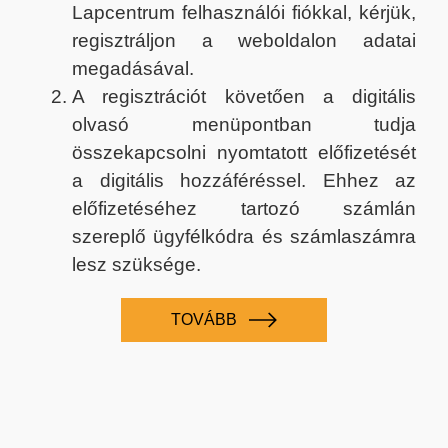
Lapcentrum felhasználói fiókkal, kérjük,
regisztráljon a weboldalon adatai
megadásával.
A regisztrációt követően a digitális
olvasó menüpontban tudja
összekapcsolni nyomtatott előfizetését
a digitális hozzáféréssel. Ehhez az
előfizetéséhez tartozó számlán
szereplő ügyfélkódra és számlaszámra
lesz szüksége.
TOVÁBB