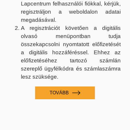
Lapcentrum felhasználói fiókkal, kérjük,
regisztráljon a weboldalon adatai
megadásával.
A regisztrációt követően a digitális
olvasó menüpontban tudja
összekapcsolni nyomtatott előfizetését
a digitális hozzáféréssel. Ehhez az
előfizetéséhez tartozó számlán
szereplő ügyfélkódra és számlaszámra
lesz szüksége.
TOVÁBB