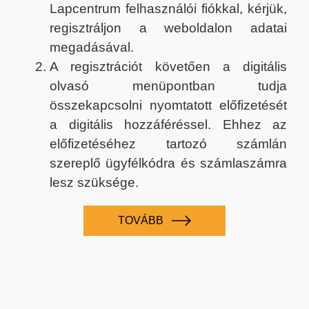
Lapcentrum felhasználói fiókkal, kérjük,
regisztráljon a weboldalon adatai
megadásával.
A regisztrációt követően a digitális
olvasó menüpontban tudja
összekapcsolni nyomtatott előfizetését
a digitális hozzáféréssel. Ehhez az
előfizetéséhez tartozó számlán
szereplő ügyfélkódra és számlaszámra
lesz szüksége.
TOVÁBB