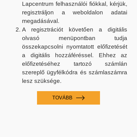
Lapcentrum felhasználói fiókkal, kérjük,
regisztráljon a weboldalon adatai
megadásával.
A regisztrációt követően a digitális
olvasó menüpontban tudja
összekapcsolni nyomtatott előfizetését
a digitális hozzáféréssel. Ehhez az
előfizetéséhez tartozó számlán
szereplő ügyfélkódra és számlaszámra
lesz szüksége.
TOVÁBB