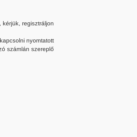
érjük, regisztráljon
ekapcsolni nyomtatott
tozó számlán szereplő