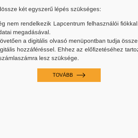
dössze két egyszerű lépés szükséges:
nem rendelkezik Lapcentrum felhasználói fiókkal, k
datai megadásával.
 követően a digitális olvasó menüpontban tudja össz
digitális hozzáféréssel. Ehhez az előfizetéséhez tar
 számlaszámra lesz szüksége.
TOVÁBB