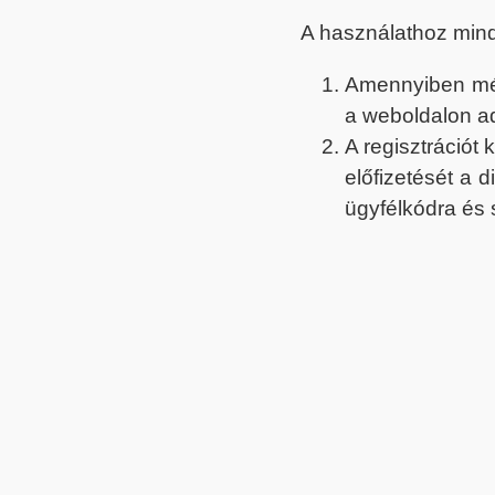
A használathoz min
Amennyiben még 
a weboldalon a
A regisztrációt
előfizetését a 
ügyfélkódra és