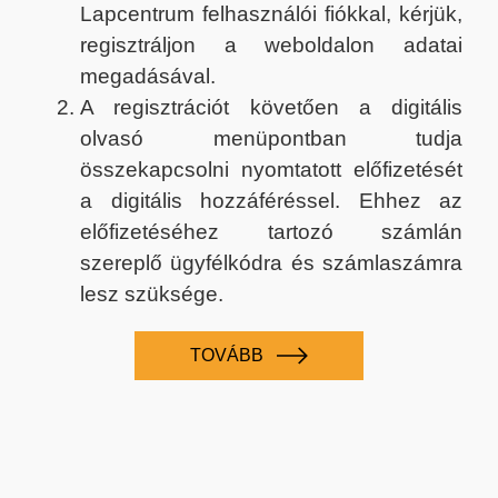
Lapcentrum felhasználói fiókkal, kérjük,
regisztráljon a weboldalon adatai
megadásával.
A regisztrációt követően a digitális
olvasó menüpontban tudja
összekapcsolni nyomtatott előfizetését
a digitális hozzáféréssel. Ehhez az
előfizetéséhez tartozó számlán
szereplő ügyfélkódra és számlaszámra
lesz szüksége.
TOVÁBB