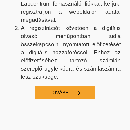
Lapcentrum felhasználói fiókkal, kérjük,
regisztráljon a weboldalon adatai
megadásával.
A regisztrációt követően a digitális
olvasó menüpontban tudja
összekapcsolni nyomtatott előfizetését
a digitális hozzáféréssel. Ehhez az
előfizetéséhez tartozó számlán
szereplő ügyfélkódra és számlaszámra
lesz szüksége.
TOVÁBB