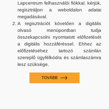
Lapcentrum felhasználói fiókkal, kérjük,
regisztráljon a weboldalon adatai
megadásával.
A regisztrációt követően a digitális
olvasó menüpontban tudja
összekapcsolni nyomtatott előfizetését
a digitális hozzáféréssel. Ehhez az
előfizetéséhez tartozó számlán
szereplő ügyfélkódra és számlaszámra
lesz szüksége.
TOVÁBB