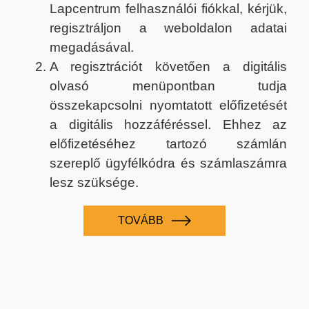
Lapcentrum felhasználói fiókkal, kérjük,
regisztráljon a weboldalon adatai
megadásával.
A regisztrációt követően a digitális
olvasó menüpontban tudja
összekapcsolni nyomtatott előfizetését
a digitális hozzáféréssel. Ehhez az
előfizetéséhez tartozó számlán
szereplő ügyfélkódra és számlaszámra
lesz szüksége.
TOVÁBB