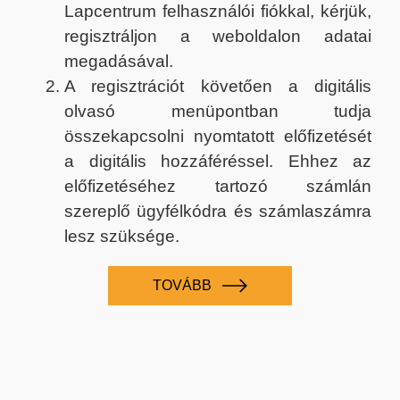
Lapcentrum felhasználói fiókkal, kérjük,
regisztráljon a weboldalon adatai
megadásával.
A regisztrációt követően a digitális
olvasó menüpontban tudja
összekapcsolni nyomtatott előfizetését
a digitális hozzáféréssel. Ehhez az
előfizetéséhez tartozó számlán
szereplő ügyfélkódra és számlaszámra
lesz szüksége.
TOVÁBB