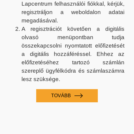
Lapcentrum felhasználói fiókkal, kérjük,
regisztráljon a weboldalon adatai
megadásával.
A regisztrációt követően a digitális
olvasó menüpontban tudja
összekapcsolni nyomtatott előfizetését
a digitális hozzáféréssel. Ehhez az
előfizetéséhez tartozó számlán
szereplő ügyfélkódra és számlaszámra
lesz szüksége.
TOVÁBB