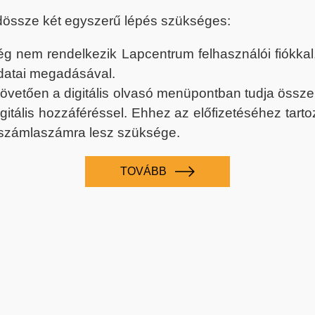
dössze két egyszerű lépés szükséges:
nem rendelkezik Lapcentrum felhasználói fiókkal, k
datai megadásával.
 követően a digitális olvasó menüpontban tudja össz
digitális hozzáféréssel. Ehhez az előfizetéséhez tar
 számlaszámra lesz szüksége.
TOVÁBB