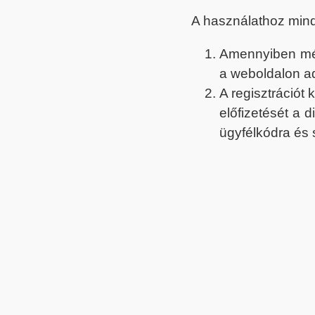
A használathoz min
Amennyiben még 
a weboldalon a
A regisztrációt
előfizetését a 
ügyfélkódra és