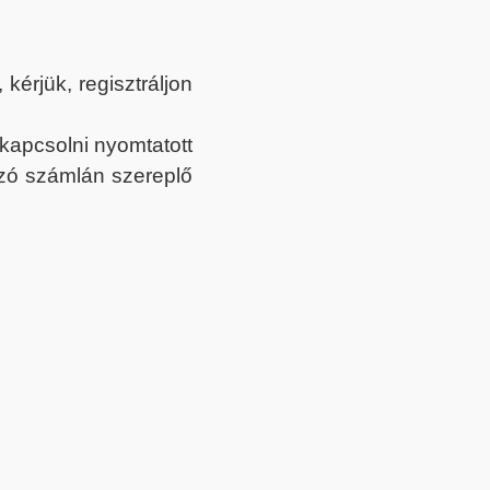
érjük, regisztráljon
ekapcsolni nyomtatott
tozó számlán szereplő