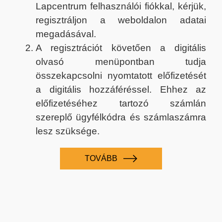
Lapcentrum felhasználói fiókkal, kérjük,
regisztráljon a weboldalon adatai
megadásával.
A regisztrációt követően a digitális
olvasó menüpontban tudja
összekapcsolni nyomtatott előfizetését
a digitális hozzáféréssel. Ehhez az
előfizetéséhez tartozó számlán
szereplő ügyfélkódra és számlaszámra
lesz szüksége.
TOVÁBB