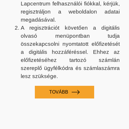
Lapcentrum felhasználói fiókkal, kérjük,
regisztráljon a weboldalon adatai
megadásával.
A regisztrációt követően a digitális
olvasó menüpontban tudja
összekapcsolni nyomtatott előfizetését
a digitális hozzáféréssel. Ehhez az
előfizetéséhez tartozó számlán
szereplő ügyfélkódra és számlaszámra
lesz szüksége.
TOVÁBB