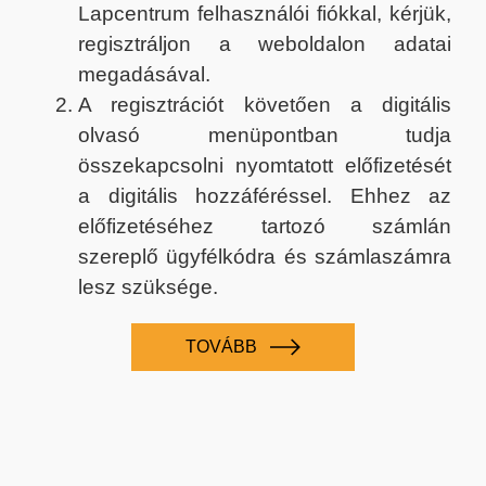
Lapcentrum felhasználói fiókkal, kérjük,
regisztráljon a weboldalon adatai
megadásával.
A regisztrációt követően a digitális
olvasó menüpontban tudja
összekapcsolni nyomtatott előfizetését
a digitális hozzáféréssel. Ehhez az
előfizetéséhez tartozó számlán
szereplő ügyfélkódra és számlaszámra
lesz szüksége.
TOVÁBB