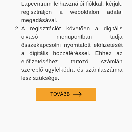
Lapcentrum felhasználói fiókkal, kérjük,
regisztráljon a weboldalon adatai
megadásával.
A regisztrációt követően a digitális
olvasó menüpontban tudja
összekapcsolni nyomtatott előfizetését
a digitális hozzáféréssel. Ehhez az
előfizetéséhez tartozó számlán
szereplő ügyfélkódra és számlaszámra
lesz szüksége.
TOVÁBB