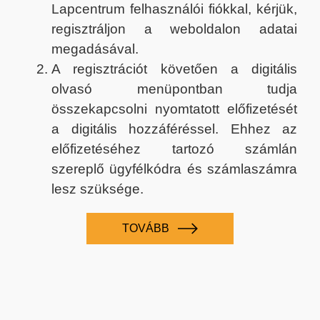
Lapcentrum felhasználói fiókkal, kérjük,
regisztráljon a weboldalon adatai
megadásával.
A regisztrációt követően a digitális
olvasó menüpontban tudja
összekapcsolni nyomtatott előfizetését
a digitális hozzáféréssel. Ehhez az
előfizetéséhez tartozó számlán
szereplő ügyfélkódra és számlaszámra
lesz szüksége.
TOVÁBB