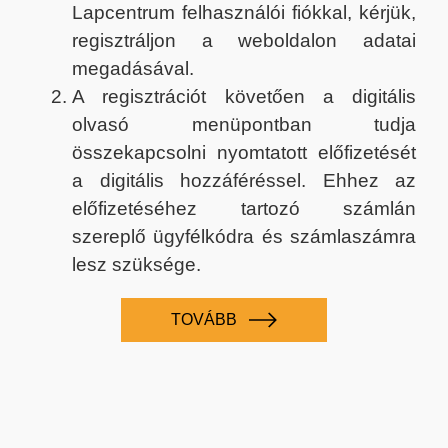
Lapcentrum felhasználói fiókkal, kérjük,
regisztráljon a weboldalon adatai
megadásával.
A regisztrációt követően a digitális
olvasó menüpontban tudja
összekapcsolni nyomtatott előfizetését
a digitális hozzáféréssel. Ehhez az
előfizetéséhez tartozó számlán
szereplő ügyfélkódra és számlaszámra
lesz szüksége.
TOVÁBB